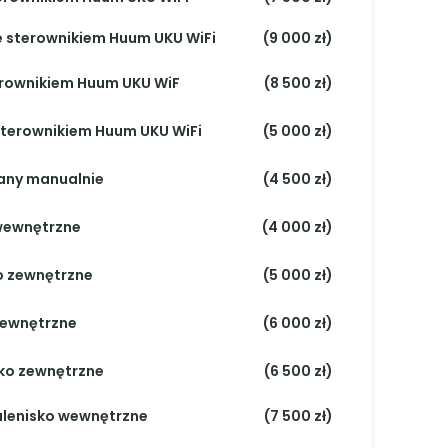
Miejscowość*
figurację
DODAJ DO KOSZYKA
Dodaj do ulubionych
Pobierz instrukcję
Pobierz katalog saun