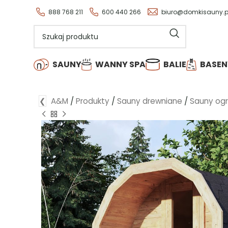
Wszystkie nasze produkty są d
888 768 211
600 440 266
biuro@domkisauny.p
SAUNY
WANNY SPA
BALIE
BASEN
❮
A&M
/
Produkty
/
Sauny drewniane
/
Sauny og