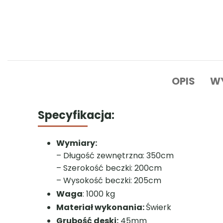
Sauna ogrodowa od A&M
to duża konstrukcja
naturalnego drewna świerkowego
. Budulec
drewnianych podstawach
. Wnętrze wyposa
zabezpieczone są
gontem bitumicznym
, co
rozwiązanie, które podnosi trwałość sauny i utr
Transport
produktu złożonego do domu/ogrod