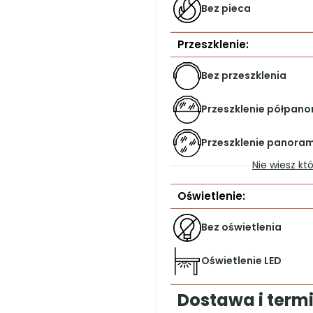
67
8
POSAŻENIE
ZDJĘCIA
WIDEO
FAQ
D