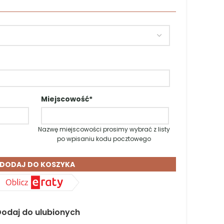
do użytku.
o własnego montażu.
Thermo Drewna, o podwyższonej odporności, nie
omków pod wynajem.
Zaprojektowane z myślą
raz częściej nasze sauny są wykorzystywane
ego domku noclegowego. To nie tylko
y obiektu.