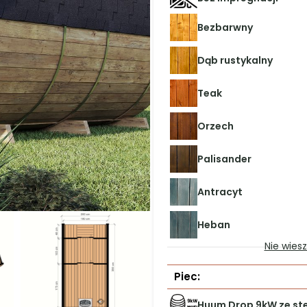
Piec:
Przeszklenie:
Bez przeszklenia
Oświetlenie:
Bez oświetlenia
Dostawa i termin:
Zdjęcia produktów wykonujem
odwzorowania barw przez mon
ekranie może 
Sauna
Przy podstawowym waria
Termin realizacji u
Kraj*