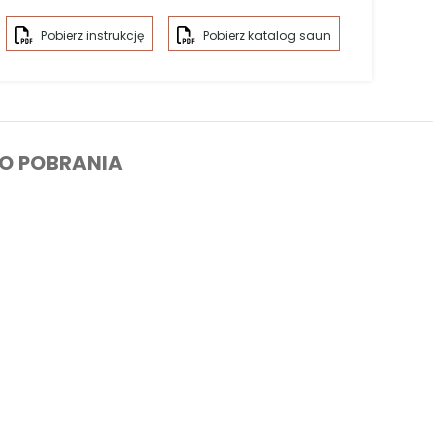
m
z ławeczkami. Sauna wykonana z
etalowymi obejmami
oraz postawiona na
3
kłem
hartowanym
. Nasze sauny dodatkowo
kami atmosferycznymi. To praktyczne
ażu
pieca
lub
przeszklenia
tylnej ściany.