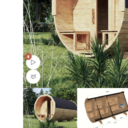
8
Obejrzyj wideo
Widok produktu 360°