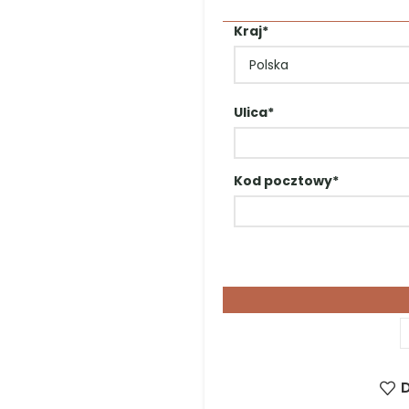
zewnej
ną zgodnie z zamówieniem.
en zostaje w pełni zamontowany, zabezpieczony i gotowy 
o
, ten zostaje dostarczony w oryginalnym opakowaniu d
 do saunowania w wysokiej temperaturze. Nasze sauny z 
zy
tarasu
, ale również idealnie wpisują się w
projekty d
 się jako unikalna
atrakcja obiektów noclegowych
. Co
Popularne jest również dodawanie sauny do zestawu każd
nwestycja w komfort użytkowników oraz atrakcyjność ofert