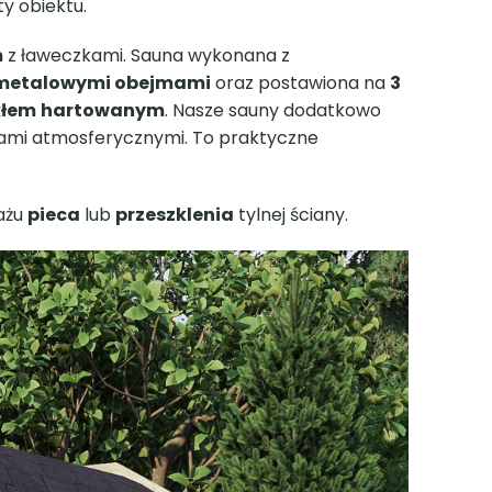
 zdrowotny całego organizmu. Dobrym
ótki seans w wysokiej temperaturze wpłynie
a duszy i niepowtarzalny relaks, z którego
owych, to stawiając saunę, zapewnisz swoim
 powstały z drewna świerkowego. To naturalny
raz 200 cm wysokości, a do tego posiada
 prowadzą drewniane drzwi z przeszkleniem w
wna. Z kolei całość przykrywa drewniany dach
ieczona 4 metalowymi obejmami.