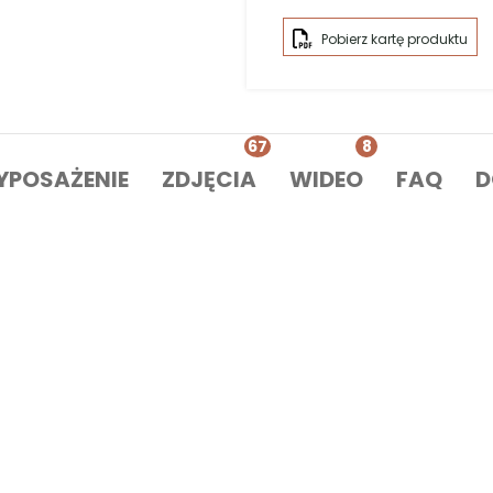
 o dł.
350 cm
i wys.
200 cm
z poręcznym
przedsionkie
 stanowią
deski
o gr.
45 mm
. Konstrukcja wzmocniona
4
m
żone w
ławki
i
podłogę
. Drzwi drewniane przeszklone
sz
 stanowi skuteczną ochronę przed niekorzystnymi warun
zymuje ją w doskonałym stanie przez długi czas.
u/firmy. Opcja zamówienia
impregnacji
lakierem, mont