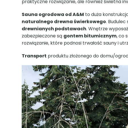
Wyczerpująca i stresująca praca to dziś norm
pomysłem będzie ustawienie w ogrodzie sauny o
korzystnie na funkcjonowanie Twojego ciała oraz
skorzystasz Ty, Twoja rodzina, a nawet przyjaci
gościom wyjątkową atrakcję.
Naturalne materiały
Sauna została stworzona przez pasjonatów i w
materiał, który jest wolny od szkodliwych subst
funkcjonalny przedsionek z ławeczkami. Pozwa
postaci hartowanego szkła. W środku znajdują 
pokryty szarym gontem bitumicznym. Konstruk