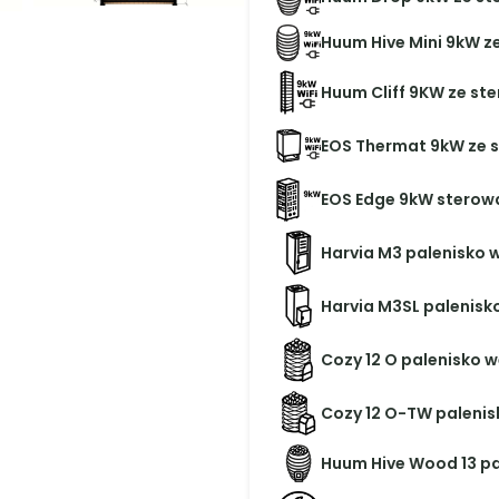
Ulica*
Kod pocztowy*
Pobierz kon
Pobierz kartę produktu