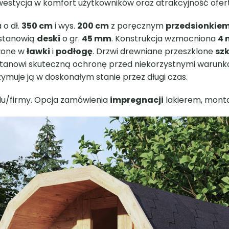
a. Po tygodniu pełnym negatywnych emocji warto zrobić
d A&M, która pozwoli Ci na regenerację i hartowanie. Kr
 uwolni od zmartwień i zredukuje stres. To także uczta dl
ele i znajomi. A jeśli jesteś właścicielem domków nocleg
ykonana z wyselekcjonowanych desek o gr. 45 mm, które
ancji. Konstrukcja jest duża, ponieważ ma aż 350 cm dł. o
la to na wygodne saunowanie dla kilku osób. Do wnętrza
się wygodne ławki oraz specjalna podłoga, wszystko z dre
cja stoi na 3 drewnianych podstawach oraz jest zabezp