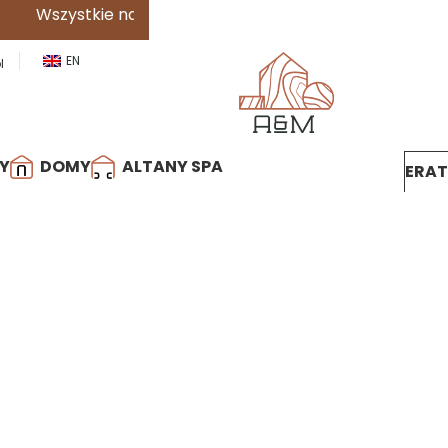
e nasze produkty są dostępne w
ratach
0%
.
Dowiedz się 
EN
l
Y
DOMY
ALTANY SPA
ERA