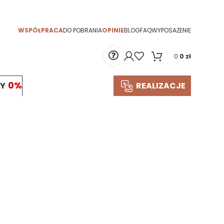
więcej
WSPÓŁPRACA
DO POBRANIA
OPINIE
BLOG
FAQ
WYPOSAŻENIE
0
0
zł
TY
REALIZACJE