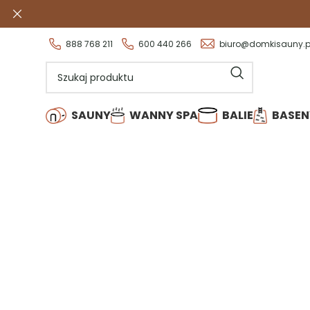
Wszystki
888 768 211
600 440 266
biuro@domkisauny.p
SAUNY
WANNY SPA
BALIE
BASEN