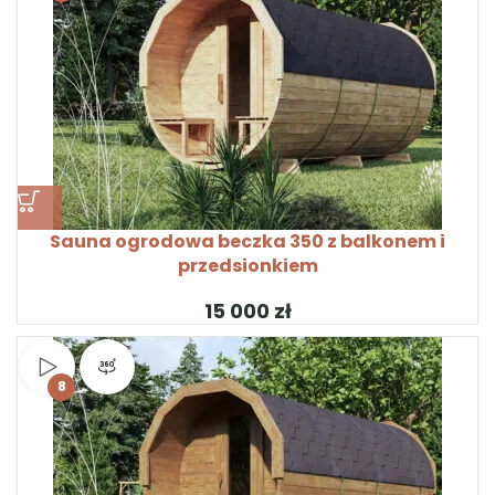
Sauna ogrodowa beczka 350 z balkonem i
przedsionkiem
zł
Obejrzyj wideo
Widok produktu 360°
8