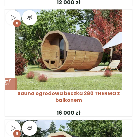
zł
Obejrzyj wideo
Widok produktu 360°
8
Sauna ogrodowa beczka 280 THERMO z
balkonem
zł
Obejrzyj wideo
Widok produktu 360°
8