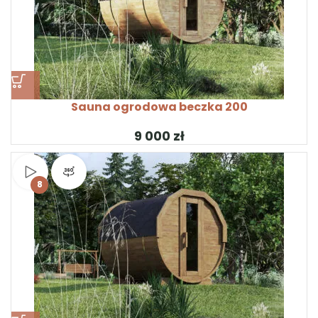
Sauna ogrodowa beczka 200
zł
Obejrzyj wideo
Widok produktu 360°
8