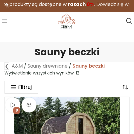
kty są dostępne w
ratach
0%
.
Dowiedz się więcej
Sauny beczki
❮
A&M
/
Sauny drewniane
/
Sauny beczki
Wyświetlanie wszystkich wyników: 12
Filtruj
Obejrzyj wideo
Widok produktu 360°
8