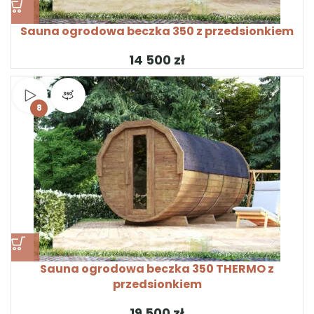
Sauna ogrodowa beczka 350 z przedsionkiem
zł
Obejrzyj wideo
Widok produktu 360°
8
Sauna ogrodowa beczka 350 THERMO z
przedsionkiem
zł