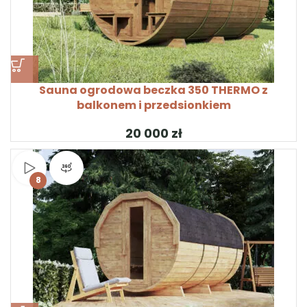
Sauna ogrodowa beczka 350 THERMO z
balkonem i przedsionkiem
zł
Obejrzyj wideo
Widok produktu 360°
8