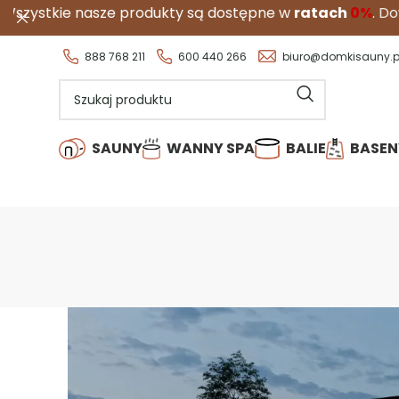
asze produkty są dostępne w
ratach
0%
.
Dowiedz się wię
888 768 211
600 440 266
biuro@domkisauny.p
SAUNY
WANNY SPA
BALIE
BASEN