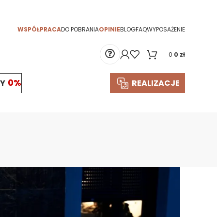
WSPÓŁPRACA
DO POBRANIA
OPINIE
BLOG
FAQ
WYPOSAŻENIE
0
0
zł
TY
REALIZACJE