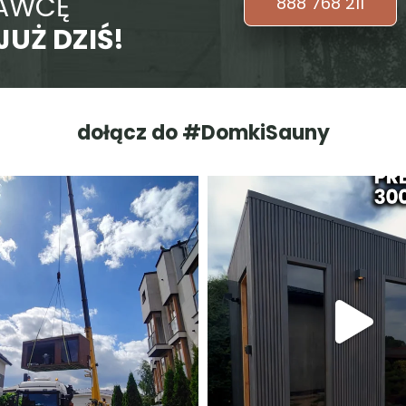
TAWCĘ
888 768 211
JUŻ DZIŚ!
dołącz do #DomkiSauny