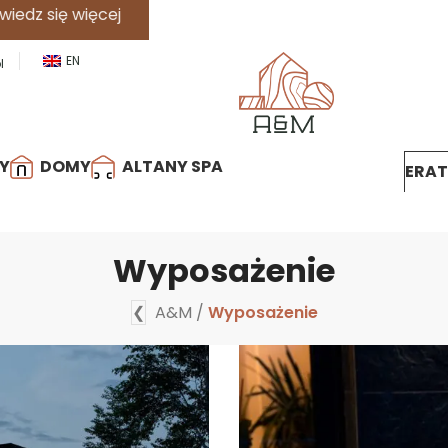
cej
EN
l
Y
DOMY
ALTANY SPA
ERA
Wyposażenie
❮
A&M
/
Wyposażenie