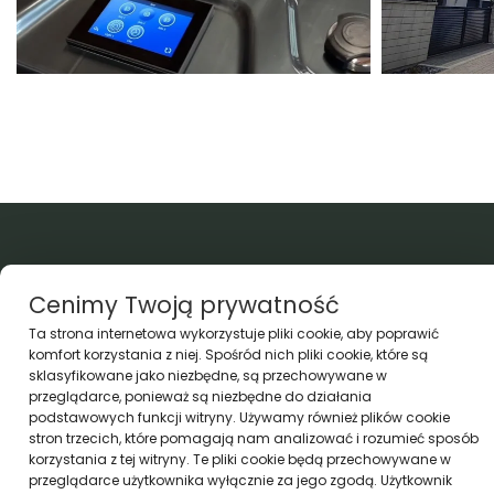
A&M Rzepa i Wspólnicy spółka cywilna
Cenimy Twoją prywatność
Szkolna 98
Ta strona internetowa wykorzystuje pliki cookie, aby poprawić
32-641 Przeciszów
komfort korzystania z niej. Spośród nich pliki cookie, które są
sklasyfikowane jako niezbędne, są przechowywane w
przeglądarce, ponieważ są niezbędne do działania
888 768 211
podstawowych funkcji witryny. Używamy również plików cookie
stron trzecich, które pomagają nam analizować i rozumieć sposób
600 440 266
korzystania z tej witryny. Te pliki cookie będą przechowywane w
przeglądarce użytkownika wyłącznie za jego zgodą. Użytkownik