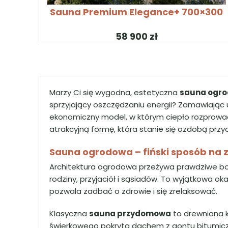
SKONFIGURUJ PRODUKT
Sauna Premium Elegance+ 700×300
zł
Marzy Ci się wygodna, estetyczna
sauna ogr
sprzyjający oszczędzaniu energii? Zamawiając 
ekonomiczny model, w którym ciepło rozprowad
atrakcyjną formę, która stanie się ozdobą przy
Sauna ogrodowa – fiński sposób na z
Architektura ogrodowa przeżywa prawdziwe bo
rodziny, przyjaciół i sąsiadów. To wyjątkowa ok
pozwala zadbać o zdrowie i się zrelaksować.
Klasyczna
sauna przydomowa
to drewniana 
świerkowego pokryta dachem z gontu bitumiczn