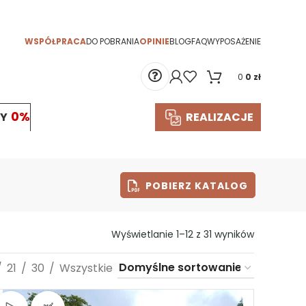
WSPÓŁPRACA
DO POBRANIA
OPINIE
BLOG
FAQ
WYPOSAŻENIE
0
0
zł
TY
REALIZACJE
POBIERZ KATALOG
Wyświetlanie 1–12 z 31 wyników
21
30
Wszystkie