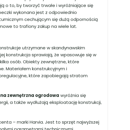
 o to, by tworzyć trwałe i wyróżniające się
 beczki wykonana jest z odpowiednio
tumicznym cechującym się dużą odpornością
we to trafiony zakup na wiele lat.
konstrukcje utrzymane w skandynawskim
 jej konstrukcja sprawiają, że wpasowuje się w
 kilka osób. Obiekty zewnętrzne, które
e. Materiałem konstrukcyjnym i
regulacyjne, które zapobiegają stratom
na zewnętrzna ogrodowa
wyróżnia się
i, a także wydłużają eksploatację konstrukcji,
nta – marki Harvia. Jest to sprzęt najwyższej
konałymi parametrami technicznymi,