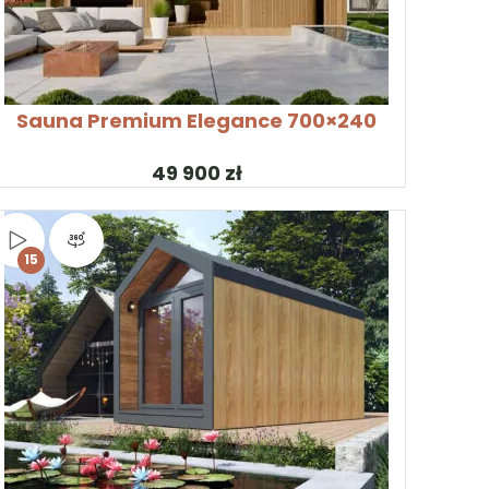
KONFIGURUJ PRODUKT
Sauna Premium Elegance 700×240
zł
Obejrzyj wideo
Widok produktu 360°
15