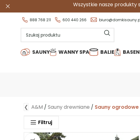
Wszystkie nasze produkty są dostępne w
r
888 768 211
600 440 266
biuro@domkisauny.p
SAUNY
WANNY SPA
BALIE
BASEN
❮
A&M
/
Sauny drewniane
/
Sauny ogrodowe
Filtruj