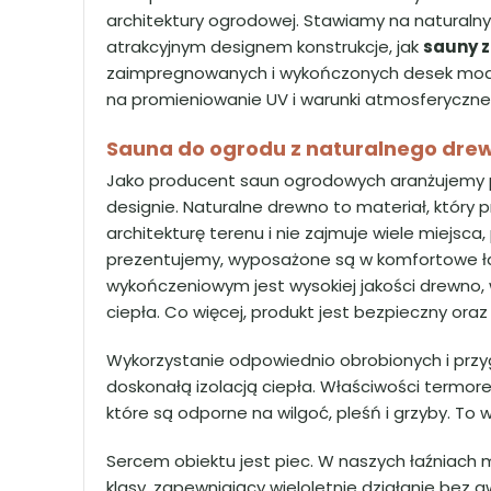
architektury ogrodowej. Stawiamy na naturalny s
atrakcyjnym designem konstrukcje, jak
sauny 
zaimpregnowanych i wykończonych desek modr
na promieniowanie UV i warunki atmosferyczne
Sauna do ogrodu z naturalnego dre
Jako producent saun ogrodowych aranżujemy p
designie. Naturalne drewno to materiał, który pr
architekturę terenu i nie zajmuje wiele miejsca,
prezentujemy, wyposażone są w komfortowe ław
wykończeniowym jest wysokiej jakości drewno
ciepła. Co więcej, produkt jest bezpieczny oraz
Wykorzystanie odpowiednio obrobionych i pr
doskonałą izolacją ciepła. Właściwości termore
które są odporne na wilgoć, pleśń i grzyby. T
Sercem obiektu jest piec. W naszych łaźniach 
klasy, zapewniający wieloletnie działanie bez