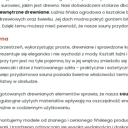
urowiec, jakim jest drewno. Nasi doświadczeni stolarze dbają
zewnętrzne drewniane.
Łaźnia fińska ogrodowa o kształcie
zewiowych oraz świerku. Jej dach można pokryć gontem bi
. Dzięki temu możesz mieć pewność, że nasze sauny przydomo
wna
rzestrzeń, wykorzystując proste, drewniane i sprawdzone 
ezentuje się elegancko i nie wychodzi z mody. Kształt łaźni i
 przy tym jest na tyle pojemna, by w jej wnętrzu zmieściło się
eczki i drzwi z hartowanego szkła – praktyczne i estetyczn
, więc przydomowa sauna posiada świetne właściwości termo
 łatwy w obsłudze.
zygotowanych drewnianych elementów sprawia, że nasza
sau
gulacyjne użytych materiałów wpływają na oszczędność energi
o ważne w codziennym użytkowaniu.
montujemy modele od znanego i cenionego fińskiego produce
 awarii. Urządzenia odznaczają się wysoką wydajnością i dos