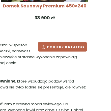
KONFIGURUJ PRODUKT
Domek Saunowy Premium 450×240
zł
został w sposób
POBIERZ KATALOG
beczki, nabywasz
 niezwykle staranne wykonanie zapewniają
nej cenie!
ewniane
, które wzbudzają podziw wśród
wa nie tylko ładnie się prezentuje, ale również
Zalog
ci 45 mm z drewna modrzewiowego lub
m, wygodne ławki oraz drzwi z szybą. Dobrej