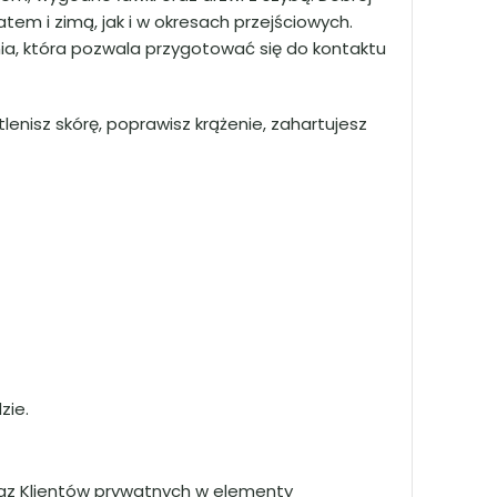
Inst
em i zimą, jak i w okresach przejściowych.
YouT
a, która pozwala przygotować się do kontaktu
enisz skórę, poprawisz krążenie, zahartujesz
zie.
raz Klientów prywatnych w elementy