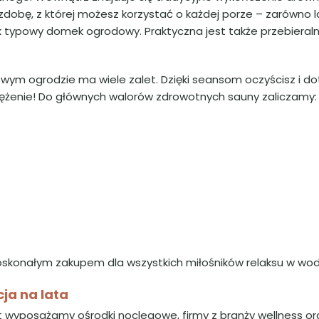
obę, z której możesz korzystać o każdej porze – zarówno lat
typowy domek ogrodowy. Praktyczna jest także przebieralni
m ogrodzie ma wiele zalet. Dzięki seansom oczyścisz i dotl
prężenie! Do głównych walorów zdrowotnych sauny zaliczamy:
oskonałym zakupem dla wszystkich miłośników relaksu w wod
ja na lata
 wyposażamy ośrodki noclegowe, firmy z branży wellness o