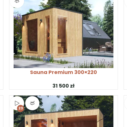
Widok produktu 360°
SKONFIGURUJ PRODUKT
S
Sauna Premium 300×220
zł
Obejrzyj wideo
Widok produktu 360°
23