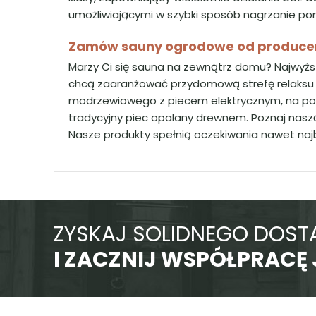
umożliwiającymi w szybki sposób nagrzanie pom
Zamów sauny ogrodowe od produce
Marzy Ci się sauna na zewnątrz domu? Najwyżs
chcą zaaranżować przydomową strefę relaksu dl
modrzewiowego z piecem elektrycznym, na podc
tradycyjny piec opalany drewnem. Poznaj naszą 
Nasze produkty spełnią oczekiwania nawet naj
ZYSKAJ SOLIDNEGO DOS
I ZACZNIJ WSPÓŁPRACĘ 