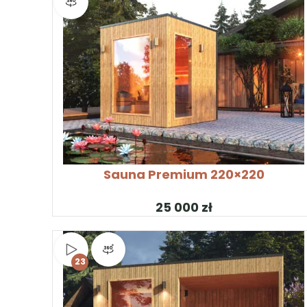
Widok produktu 360°
SKONFIGURUJ PRODUKT
Sauna Premium 220×220
zł
Obejrzyj wideo
Widok produktu 360°
23