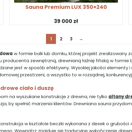
SKONFIGURUJ PRODUKT
S
Sauna Premium LUX 350×240
zł
1
2
3
→
odowa
w formie balii lub domku, której projekt zrealizowany 
u producenta zewnętrzną, drewnianą łaźnię fińską w formie 
zane jest w sposób efektywny. Wysokiej jakości elementy i
domowej przestrzeni, a wszystko to w rozsądnej, konkurencyj
drowe ciało i duszę
om na wyszukane konstrukcje z drewna, nie tylko
altany dr
azja, by spełnić marzenia klientów. Drewniana sauna przydomo
konstrukcja w kształcie beczki wykonana z desek o gruboś
ego. Wewnątrz znajduje się tradycyjne wykończenie drewne