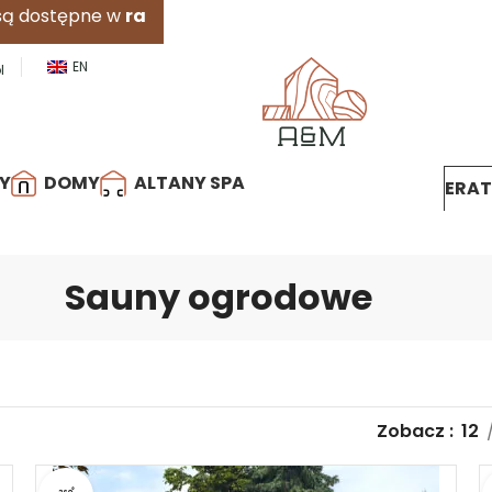
atach
0%
.
Dowiedz się więcej
EN
l
Y
DOMY
ALTANY SPA
ERA
Sauny ogrodowe
Zobacz
12