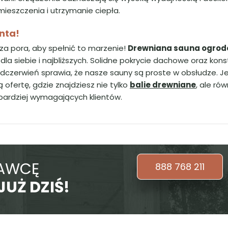
ieszczenia i utrzymanie ciepła.
nta!
za pora, aby spełnić to marzenie!
Drewniana sauna ogro
a siebie i najbliższych. Solidne pokrycie dachowe oraz kon
zerwień sprawia, że nasze sauny są proste w obsłudze. Je
ofertę, gdzie znajdziesz nie tylko
balie drewniane
, ale ró
bardziej wymagających klientów.
TAWCĘ
888 768 211
JUŻ DZIŚ!