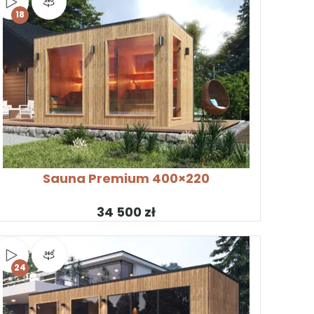
Obejrzyj wideo
Widok produktu 360°
18
KONFIGURUJ PRODUKT
Sauna Premium 400×220
zł
Obejrzyj wideo
Widok produktu 360°
24