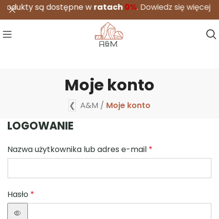
kty są dostępne w
ratach
0%
.
Dowiedz się więcej
Moje konto
❮
A&M
/
Moje konto
LOGOWANIE
Nazwa użytkownika lub adres e-mail
*
Hasło
*