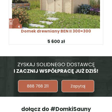
4
Domek drewniany BEN II 300×300
zł
ZYSKAJ SOLIDNEGO DOSTAWCĘ
I ZACZNIJ WSPÓŁPRACĘ JUŻ DZIŚ!
888 768 211
Zapytaj
dołącz do #DomkiSauny