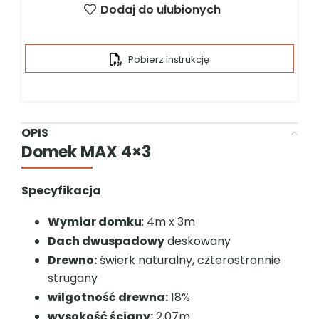
Dodaj do ulubionych
Pobierz instrukcję
OPIS
Domek MAX 4×3
Specyfikacja
Wymiar domku
: 4m x 3m
Dach dwuspadowy
deskowany
Drewno:
świerk naturalny, czterostronnie
strugany
wilgotność drewna:
18%
wysokość ściany:
2,07m