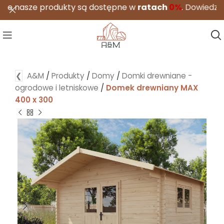
e produkty są dostępne w
ratach
0%
.
Dowiedz się więcej
❮
A&M
/
Produkty
/
Domy
/
Domki drewniane -
ogrodowe i letniskowe
/
Domek drewniany MAX
400 x 300