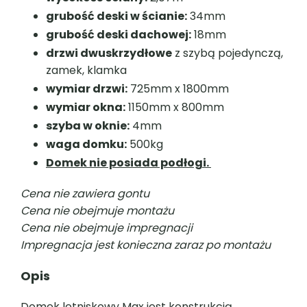
grubość deski w ścianie:
34mm
grubość deski dachowej:
18mm
drzwi dwuskrzydłowe
z szybą pojedynczą,
zamek, klamka
wymiar drzwi:
725mm x 1800mm
wymiar okna:
1150mm x 800mm
szyba w oknie:
4mm
waga domku:
500kg
Domek nie posiada podłogi.
Cena nie zawiera gontu
Cena nie obejmuje montażu
Cena nie obejmuje impregnacji
Impregnacja jest konieczna zaraz po montażu
Opis
Domek letniskowy Max jest konstrukcją