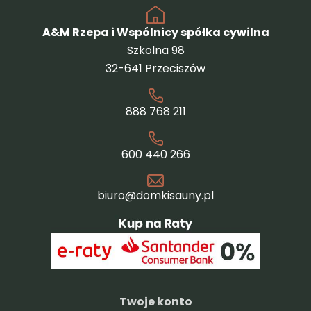
A&M Rzepa i Wspólnicy spółka cywilna
Szkolna 98
32-641 Przeciszów
888 768 211
600 440 266
biuro@domkisauny.pl
Twoje konto