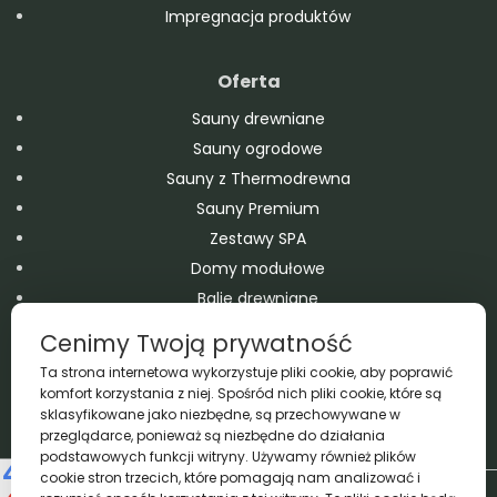
Impregnacja produktów
Oferta
Sauny drewniane
Sauny ogrodowe
Sauny z Thermodrewna
Sauny Premium
Zestawy SPA
Domy modułowe
Balie drewniane
Domki drewniane – ogrodowe i letniskowe
Cenimy Twoją prywatność
Wanny SPA Jacuzzi Ogrodowe
Ta strona internetowa wykorzystuje pliki cookie, aby poprawić
Baseny drewniane
komfort korzystania z niej. Spośród nich pliki cookie, które są
sklasyfikowane jako niezbędne, są przechowywane w
Akcesoria
przeglądarce, ponieważ są niezbędne do działania
podstawowych funkcji witryny. Używamy również plików
cookie stron trzecich, które pomagają nam analizować i
Copyright A&M 2026 © All Rights Reserved