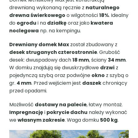
drewnianą wykonaną ręcznie z
naturalnego
drewna świerkowego
o wilgotności
18%
. Idealny
do
ogrodu
i na
działkę
oraz jako
kwatera
noclegowa
np. na kempingu.
Drewniany domek Max
został zbudowany z
desek struganych czterostronnie
. Grubość
desek: dwuspadowy dach
18 mm
, ściany
34 mm
.
W domku znajdują się dwuskrzydłowe
drzwi
z
pojedynczą szybą oraz podwójne
okno
z szybą o
gr.
4 mm
. Przed wejściem jest
daszek
chroniący
przed opadami.
Możliwość
dostawy na palecie
, łatwy montaż.
Impregnację
i
pokrycie dachu
należy wykonać
we
własnym zakresie
. Waga domku
500 kg
.