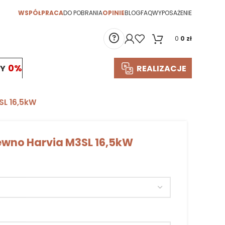
WSPÓŁPRACA
DO POBRANIA
OPINIE
BLOG
FAQ
WYPOSAŻENIE
0
0
zł
TY
REALIZACJE
SL 16,5kW
ewno Harvia M3SL 16,5kW
odstawa:
5 000 zł
SUMA
5000 zł