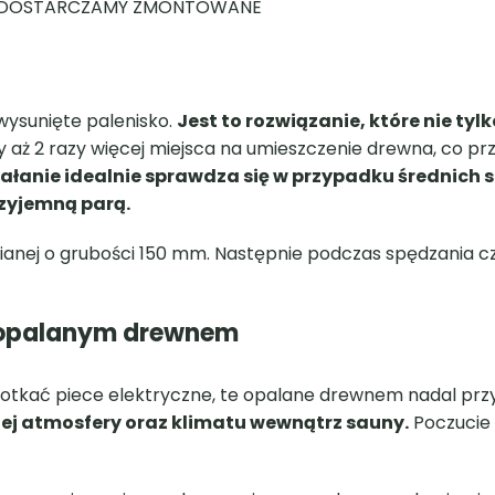
wysunięte palenisko.
Jest to rozwiązanie, które nie tylk
aż 2 razy więcej miejsca na umieszczenie drewna, co prze
ałanie idealnie sprawdza się w przypadku średnich s
rzyjemną parą.
wnianej o grubości 150 mm. Następnie podczas spędzania c
 opalanym drewnem
otkać piece elektryczne, te opalane drewnem nadal prz
ej atmosfery oraz klimatu wewnątrz sauny.
Poczucie 
enagrzewającą się rączką, czyniąc wygodne zamykanie piec
k, dzięki czemu piece te są łatwiejsze w użyciu.