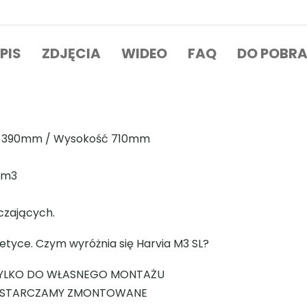
ć 390mm / Wysokość 710mm
3 m3
czających.
etyce. Czym wyróżnia się Harvia M3 SL?
 TYLKO DO WŁASNEGO MONTAŻU
 DOSTARCZAMY ZMONTOWANE
ie DOSTARCZAMY ZMONTOWANE