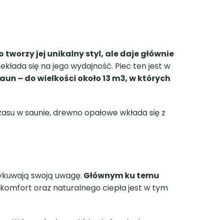
o tworzy jej unikalny styl, ale daje głównie
kłada się na jego wydajność. Piec ten jest w
aun – do wielkości około 13 m
3
, w których
zasu w saunie, drewno opałowe wkłada się z
ykuwają swoją uwagę.
Głównym ku temu
komfort oraz naturalnego ciepła jest w tym
a. W komplecie znajdują się kamienie.
Zalog
Inst