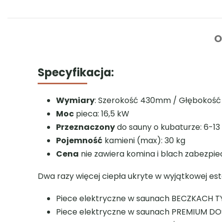
Specyfikacja:
Wymiary
: Szerokość 430mm / Głębokoś
Moc
pieca: 16,5 kW
Przeznaczony
do sauny o kubaturze: 6-1
Pojemność
kamieni (max): 30 kg
Cena
nie zawiera komina i blach zabezpie
Dwa razy więcej ciepła ukryte w wyjątkowej est
Piece elektryczne w saunach BECZKACH
Piece elektryczne w saunach PREMIUM
Piece opalane drewnem w KAŻDEJ saun
Wyjątkowy piec do sauny