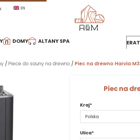
ostępne w
ratach
0%
.
Dowiedz się więcej
EN
l
Y
DOMY
ALTANY SPA
ERA
ny
/
Piece do sauny na drewno
/
Piec na drewno Harvia M3
Piec na dr
Kraj*
P