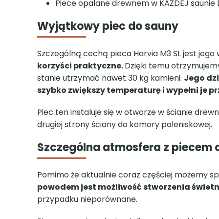
Szczególną cechą pieca Harvia M3 SL jest jego 
korzyści praktyczne.
Dzięki temu otrzymujemy 
stanie utrzymać nawet 30 kg kamieni.
Jego dzi
szybko zwiększy temperaturę i wypełni je p
Piec ten instaluje się w otworze w ścianie dre
drugiej strony ściany do komory paleniskowej.
Szczególna atmosfera z piecem
Pomimo że aktualnie coraz częściej możemy sp
powodem jest możliwość stworzenia świetn
przypadku nieporównane.
Piec wyposażony jest w żeliwne drzwiczki z ni
Możliwa jest zmiana kierunku otwierania drzwicze