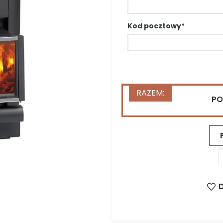
Ulica*
Kod pocztowy*
PIS
ZDJĘCIA
WIDEO
FAQ
DO POBRA