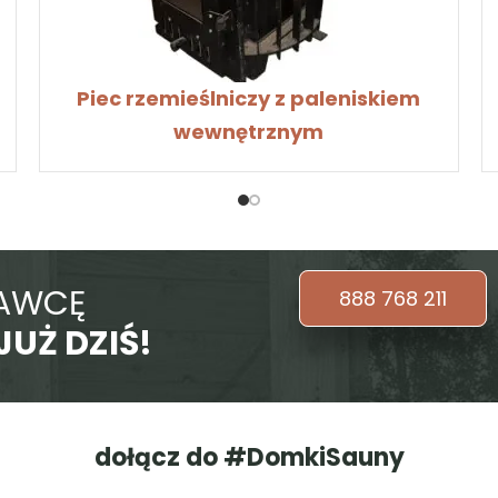
wewnętrznym
TAWCĘ
888 768 211
JUŻ DZIŚ!
dołącz do #DomkiSauny