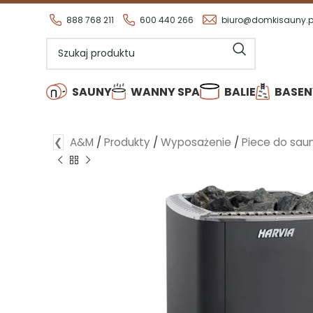
Wszystkie nasze produkty są d
888 768 211
600 440 266
biuro@domkisauny.p
SAUNY
WANNY SPA
BALIE
BASEN
❮
A&M
/
Produkty
/
Wyposażenie
/
Piece do sau