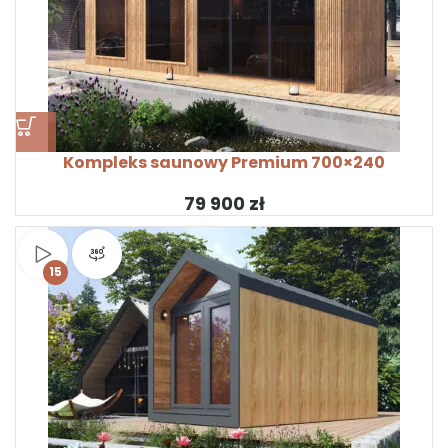
Kompleks saunowy Premium 700×240
zł
Obejrzyj wideo
Widok produktu 360°
15