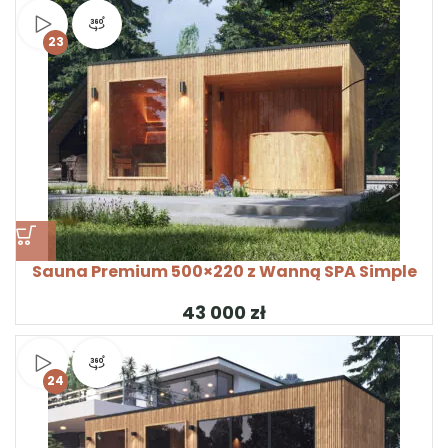
Obejrzyj wideo
Widok produktu 360°
23
Sauna Premium 500×220 z Wanną SPA Simple
zł
Obejrzyj wideo
Widok produktu 360°
24