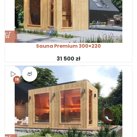
Sauna Premium 300×220
zł
Obejrzyj wideo
Widok produktu 360°
18