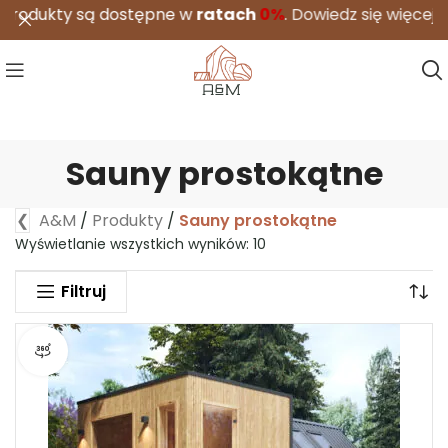
tępne w
ratach
0%
.
Dowiedz się więcej
Sauny prostokątne
❮
A&M
/
Produkty
/
Sauny prostokątne
Wyświetlanie wszystkich wyników: 10
Filtruj
Widok produktu 360°