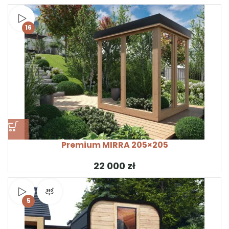
Obejrzyj wideo
16
Premium MIRRA 205×205
zł
Obejrzyj wideo
Widok produktu 360°
5