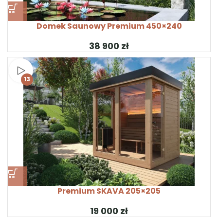
Domek Saunowy Premium 450×240
zł
Obejrzyj wideo
13
Premium SKAVA 205×205
zł