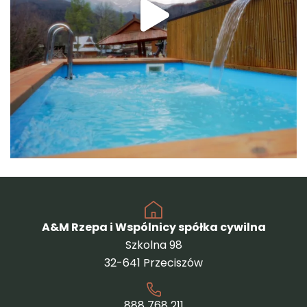
A&M Rzepa i Wspólnicy spółka cywilna
Szkolna 98
32-641 Przeciszów
888 768 211