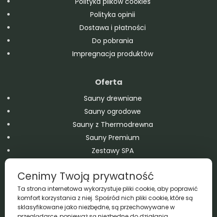
Polityka plików cookies
Polityka opinii
Dostawa i płatności
Do pobrania
Impregnacja produktów
Oferta
Sauny drewniane
Sauny ogrodowe
Sauny z Thermodrewna
Sauny Premium
Zestawy SPA
Domy modułowe
Cenimy Twoją prywatność
Balie drewniane
Ta strona internetowa wykorzystuje pliki cookie, aby poprawić
Domki drewniane – ogrodowe i letniskowe
komfort korzystania z niej. Spośród nich pliki cookie, które są
Wanny SPA Jacuzzi Ogrodowe
sklasyfikowane jako niezbędne, są przechowywane w
Baseny drewniane
przeglądarce, ponieważ są niezbędne do działania