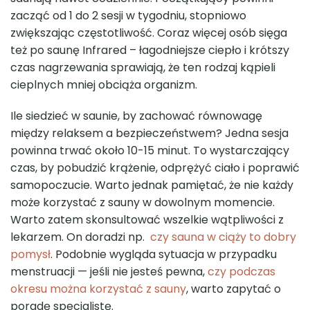
zacząć od 1 do 2 sesji w tygodniu, stopniowo
zwiększając częstotliwość. Coraz więcej osób sięga
też po saunę Infrared – łagodniejsze ciepło i krótszy
czas nagrzewania sprawiają, że ten rodzaj kąpieli
cieplnych mniej obciąża organizm.
Ile siedzieć w saunie, by zachować równowagę
między relaksem a bezpieczeństwem? Jedna sesja
powinna trwać około 10-15 minut. To wystarczający
czas, by pobudzić krążenie, odprężyć ciało i poprawić
samopoczucie. Warto jednak pamiętać, że nie każdy
może korzystać z sauny w dowolnym momencie.
Warto zatem skonsultować wszelkie wątpliwości z
lekarzem. On doradzi np.
czy sauna w ciąży to dobry
pomysł
. Podobnie wygląda sytuacja w przypadku
menstruacji — jeśli nie jesteś pewna,
czy podczas
okresu można korzystać z sauny
, warto zapytać o
poradę specjalistę.