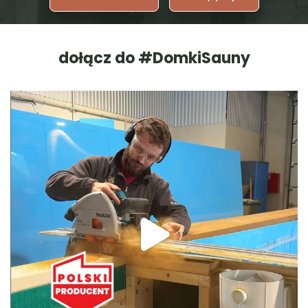
dołącz do #DomkiSauny