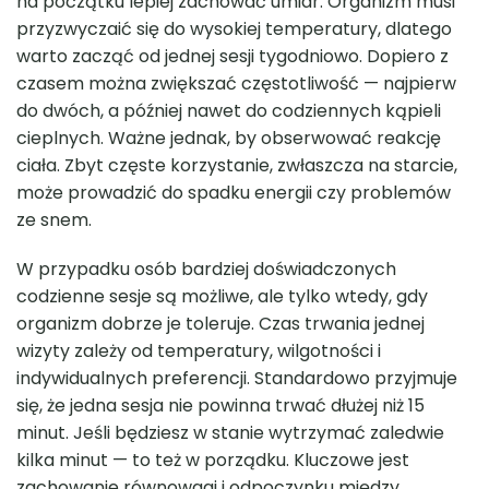
na początku lepiej zachować umiar. Organizm musi
przyzwyczaić się do wysokiej temperatury, dlatego
warto zacząć od jednej sesji tygodniowo. Dopiero z
czasem można zwiększać częstotliwość — najpierw
do dwóch, a później nawet do codziennych kąpieli
cieplnych. Ważne jednak, by obserwować reakcję
ciała. Zbyt częste korzystanie, zwłaszcza na starcie,
może prowadzić do spadku energii czy problemów
ze snem.
W przypadku osób bardziej doświadczonych
codzienne sesje są możliwe, ale tylko wtedy, gdy
organizm dobrze je toleruje. Czas trwania jednej
wizyty zależy od temperatury, wilgotności i
indywidualnych preferencji. Standardowo przyjmuje
się, że jedna sesja nie powinna trwać dłużej niż 15
minut. Jeśli będziesz w stanie wytrzymać zaledwie
kilka minut — to też w porządku. Kluczowe jest
zachowanie równowagi i odpoczynku między