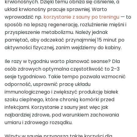
krwionośnych. Dzięki temu obniża się ciśnienie, a
układ krwionośny pracuje sprawniej. Warto
wprowadzić np.
korzystanie z sauny po treningu
— to
sposób na lepszą regenerację, rozluźnienie mięśni i
przyspieszenie metabolizmu. Należy jednak
pamiętać, aby odczekać przynajmniej 15 minut po
aktywności fizycznej, zanim wejdziemy do kabiny.
Ile razy w tygodniu warto planować seanse? Dla
osób zdrowych optymalna częstotliwość to 2–3
sesje tygodniowo. Takie tempo pozwala wzmocnić
odporność, usprawnić pracę układu
immunologicznego i zwiększyć produkcję białek
szoku cieplnego, które chronią komórki przed
infekcjami. Korzystanie z sauny jest więc jak
najbardziej zdrowe, pod warunkiem zachowania
umiaru i zdrowego rozsądku.
Wizyty w saunie przynoszą także korzyści dla