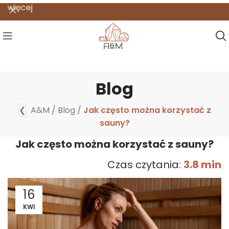
Wszys
Blog
❮
A&M
/
Blog
/
Jak często można korzystać z
sauny?
Jak często można korzystać z sauny?
Czas czytania:
3.8 min
16
KWI