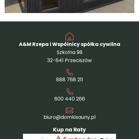
A&M Rzepa i Wspólnicy spółka cywilna
Szkolna 98
32-641 Przeciszów
888 768 211
600 440 266
biuro@domkisauny.pl