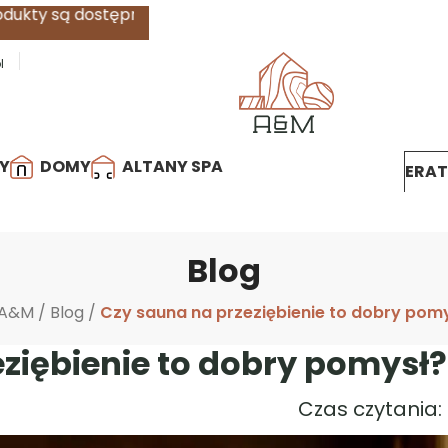
ępne w
ratach
0%
.
Dowiedz się więcej
l
Y
DOMY
ALTANY SPA
ERA
Blog
A&M
/
Blog
/
Czy sauna na przeziębienie to dobry pom
ziębienie to dobry pomysł?
Czas czytania: