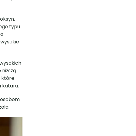
toksyn.
tego typu
ka
 wysokie
 wysokich
 niższą
 które
 kataru.
a osobom
oła.