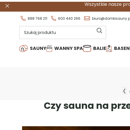
Wszystkie nasze produkty są dost
888 768 211
600 440 266
biuro@domkisauny.p
SAUNY
WANNY SPA
BALIE
BASEN
❮
Czy sauna na prze