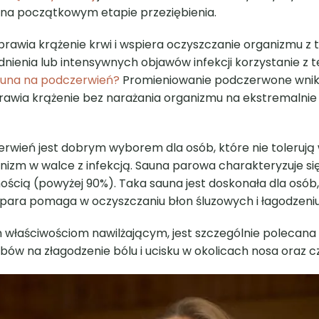
 na początkowym etapie przeziębienia.
rawia krążenie krwi i wspiera oczyszczanie organizmu z 
ienia lub intensywnych objawów infekcji korzystanie z 
sauna na podczerwień?
Promieniowanie podczerwone wni
prawia krążenie bez narażania organizmu na ekstremalnie
zerwień jest dobrym wyborem dla osób, które nie tolerują
nizm w walce z infekcją. Sauna parowa charakteryzuje się
ścią (powyżej 90%). Taka sauna jest doskonała dla osób,
a para pomaga w oczyszczaniu błon śluzowych i łagodzeniu
m właściwościom nawilżającym, jest szczególnie polecan
ów na złagodzenie bólu i ucisku w okolicach nosa oraz cz