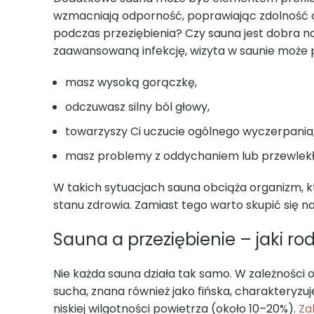
wzmacniają odporność, poprawiając zdolność org
podczas przeziębienia? Czy sauna jest dobra na p
zaawansowaną infekcję, wizyta w saunie może pr
masz wysoką gorączkę,
odczuwasz silny ból głowy,
towarzyszy Ci uczucie ogólnego wyczerpania
masz problemy z oddychaniem lub przewlekły
W takich sytuacjach sauna obciąża organizm, kt
stanu zdrowia. Zamiast tego warto skupić się n
Sauna a przeziębienie – jaki r
Nie każda sauna działa tak samo. W zależności o
sucha, znana również jako fińska, charakteryzu
niskiej wilgotności powietrza (około 10–20%).
Za