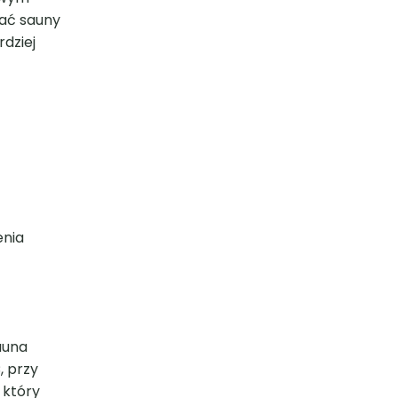
Inst
kać sauny
YouT
rdziej
enia
auna
, przy
 który