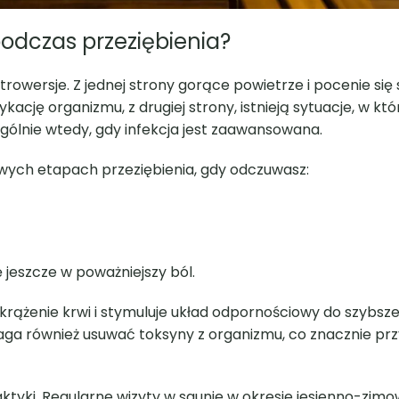
odczas przeziębienia?
trowersje. Z jednej strony gorące powietrze i pocenie się
cję organizmu, z drugiej strony, istnieją sytuacje, w kt
gólnie wtedy, gdy infekcja jest zaawansowana.
ych etapach przeziębienia, gdy odczuwasz:
ę jeszcze w poważniejszy ból.
rążenie krwi i stymuluje układ odpornościowy do szybszej
maga również usuwać toksyny z organizmu, co znacznie pr
yki. Regularne wizyty w saunie w okresie jesienno-zim