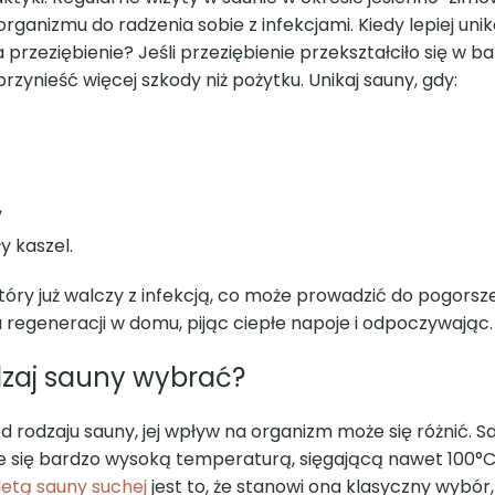
anizmu do radzenia sobie z infekcjami. Kiedy lepiej uni
rzeziębienie? Jeśli przeziębienie przekształciło się w ba
zynieść więcej szkody niż pożytku. Unikaj sauny, gdy:
,
 kaszel.
óry już walczy z infekcją, co może prowadzić do pogorsz
a regeneracji w domu, pijąc ciepłe napoje i odpoczywając.
odzaj sauny wybrać?
d rodzaju sauny, jej wpływ na organizm może się różnić. S
je się bardzo wysoką temperaturą, sięgającą nawet 100°C
letą sauny suchej
jest to, że stanowi ona klasyczny wybór,