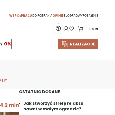
WSPÓŁPRACA
DO POBRANIA
OPINIE
BLOG
FAQ
WYPOSAŻENIE
0
0
zł
TY
REALIZACJE
ysł?
OSTATNIO DODANE
Jak stworzyć strefę relaksu
4.2 min
nawet w małym ogrodzie?