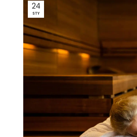
24
STY