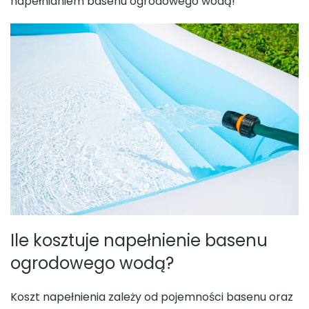
napełnianiem basenu ogrodowego wodą!
Sauna MINI 165×125 z Piecem
Sauna ogrodowa 
Elektrycznym
balko
zł
Ile kosztuje napełnienie basenu
ogrodowego wodą?
Koszt napełnienia zależy od pojemności basenu oraz