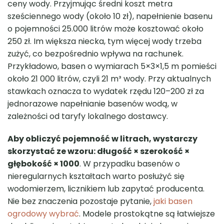
ceny wody. Przyjmując średni koszt metra
sześciennego wody (około 10 zł), napełnienie basenu
o pojemności 25.000 litrów może kosztować około
250 zł. Im większa niecka, tym więcej wody trzeba
zużyć, co bezpośrednio wpływa na rachunek.
Przykładowo, basen o wymiarach 5×3×1,5 m pomieści
około 21 000 litrów, czyli 21 m³ wody. Przy aktualnych
stawkach oznacza to wydatek rzędu 120–200 zł za
jednorazowe napełnianie basenów wodą, w
zależności od taryfy lokalnego dostawcy.
Aby obliczyć pojemność w litrach, wystarczy
skorzystać ze wzoru: długość × szerokość ×
głębokość × 1000
. W przypadku basenów o
nieregularnych kształtach warto posłużyć się
wodomierzem, licznikiem lub zapytać producenta.
Nie bez znaczenia pozostaje pytanie,
jaki basen
ogrodowy wybrać
. Modele prostokątne są łatwiejsze