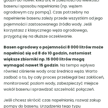
godzin do nawet kilku dni, w zależności od wielkości
basenu i sposobu napełniania (np. wężem
ogrodowym czy pompą). Czas potrzebny na
napełnienie basenu zależy przede wszystkim od jego
pojemności i zastosowanego źródła wody. Jeśli
korzystasz z klasycznego węża ogrodowego,
przygotuj się na dłuższe oczekiwanie.
Basen ogrodowy o pojemności 8 000 litrów może
napełniać się od 8 do 10 godzin, natomiast
większe zbiorniki np. 15 000 litrów mogą
wymagać nawet 15 godzin
. Na tempo wpływa
również ciśnienie wody oraz średnica węża. Warto
zadbać o to, by cały proces przebiegał bez zakłóceń,
monitorować poziom wody, zabezpieczyć miejsce
wokół basenu i sprawdzać szczelność połączeń.
Jeśli chcesz skrócić czas napełniania, rozważ zakup
pompy do basenu. Urządzenia tego typu