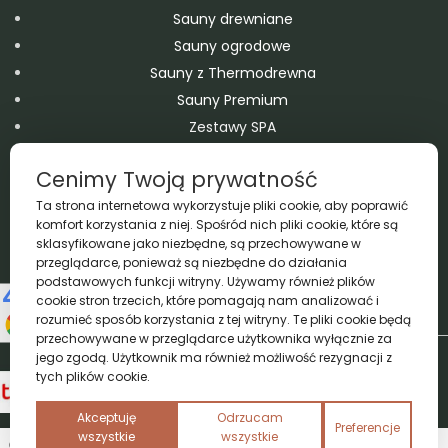
Sauny drewniane
Sauny ogrodowe
Sauny z Thermodrewna
Sauny Premium
Zestawy SPA
Domy modułowe
Cenimy Twoją prywatność
Balie drewniane
Ta strona internetowa wykorzystuje pliki cookie, aby poprawić
Domki drewniane – ogrodowe i letniskowe
komfort korzystania z niej. Spośród nich pliki cookie, które są
Wanny SPA Jacuzzi Ogrodowe
sklasyfikowane jako niezbędne, są przechowywane w
Baseny drewniane
przeglądarce, ponieważ są niezbędne do działania
podstawowych funkcji witryny. Używamy również plików
Akcesoria
cookie stron trzecich, które pomagają nam analizować i
rozumieć sposób korzystania z tej witryny. Te pliki cookie będą
przechowywane w przeglądarce użytkownika wyłącznie za
Copyright A&M 2026 © All Rights Reserved
jego zgodą. Użytkownik ma również możliwość rezygnacji z
tych plików cookie.
Realizacja
Proadax.pl
Akceptuję
Odrzucam
Preferencje
wszystkie
wszystkie
0