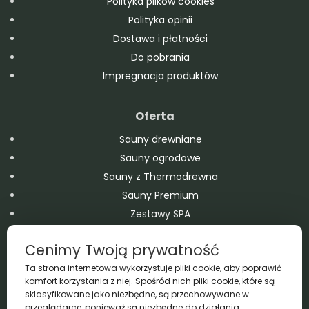
Polityka plików cookies
Polityka opinii
Dostawa i płatności
Do pobrania
Impregnacja produktów
Oferta
Sauny drewniane
Sauny ogrodowe
Sauny z Thermodrewna
Sauny Premium
Zestawy SPA
Domy modułowe
Cenimy Twoją prywatność
Balie drewniane
Ta strona internetowa wykorzystuje pliki cookie, aby poprawić
Domki drewniane – ogrodowe i letniskowe
komfort korzystania z niej. Spośród nich pliki cookie, które są
Wanny SPA Jacuzzi Ogrodowe
sklasyfikowane jako niezbędne, są przechowywane w
Baseny drewniane
przeglądarce, ponieważ są niezbędne do działania