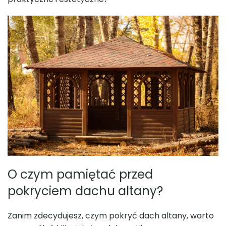
Sauna ogrodowa beczka 350
Sauna Premium 
THERMO z przedsionkiem
zł
O czym pamiętać przed
pokryciem dachu altany?
Zanim zdecydujesz, czym pokryć dach altany, warto