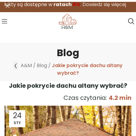
ą dostępne w
ratach
0%
.
Dowiedz się więcej
Blog
❮
A&M
/
Blog
/
Jakie pokrycie dachu altany
wybrać?
Jakie pokrycie dachu altany wybrać?
Czas czytania:
4.2 min
24
STY