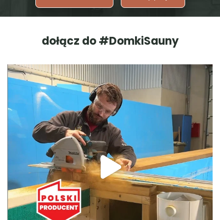
dołącz do #DomkiSauny