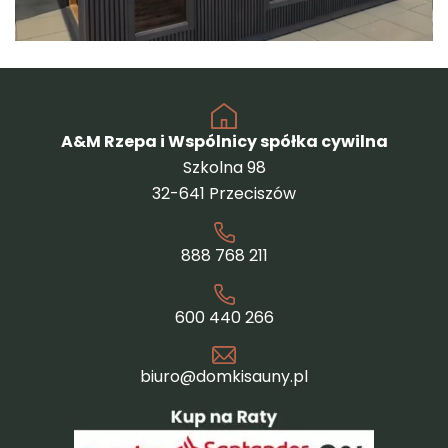
A&M Rzepa i Wspólnicy spółka cywilna
Szkolna 98
32-641 Przeciszów
888 768 211
600 440 266
biuro@domkisauny.pl