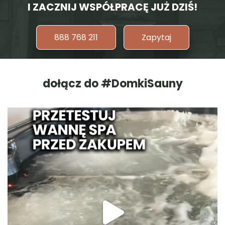
I ZACZNIJ WSPÓŁPRACĘ JUŻ DZIŚ!
888 768 211
Zapytaj
dołącz do #DomkiSauny