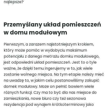
najlepsze?
Przemyślany układ
pomieszczeń
w domu modułowym
Sauna ogrodowa beczka 350
Sauna Premiu
THERMO z przedsionkiem
600×2
Pierwszym, a zarazem najistotniejszym krokiem,
zł
który może pomóc w wydobyciu maksimum
potencjału z danego metrażu domku modułowego,
jest odpowiedni układ pomieszczeń. Jest to o tyle
ważne, że dzięki temu ingerujemy w to, jak wiele
zostanie wolnego miejsca. Na tym etapie należy mieć
na uwadzę to, w jakim celu postanowiliśmy zakupić
domek modułowy. Może on pełnić bowiem wiele
różnych funkcji. Czy ma to być dla nas miejsce do
zamieszkania, nowe biuro czy też sezonowa
rezydencja pod wynajem krótkoterminowy jako