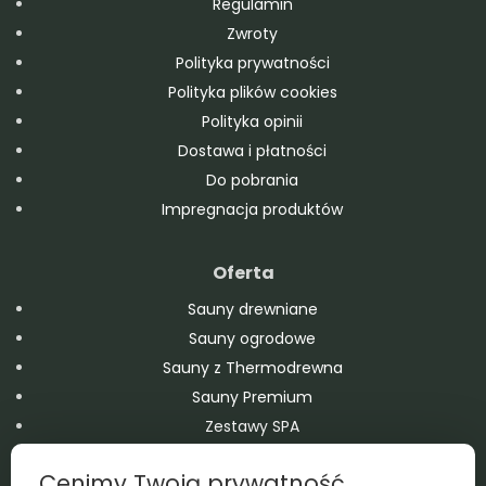
Regulamin
Zwroty
Polityka prywatności
Polityka plików cookies
Polityka opinii
Dostawa i płatności
Do pobrania
Impregnacja produktów
Oferta
Sauny drewniane
Sauny ogrodowe
Sauny z Thermodrewna
Sauny Premium
Zestawy SPA
Domy modułowe
Cenimy Twoją prywatność
Balie drewniane