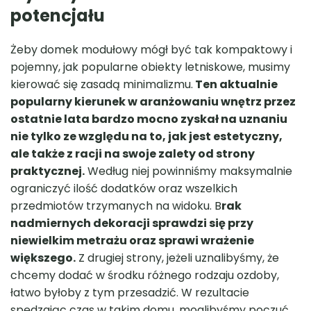
potencjału
Żeby domek modułowy mógł być tak kompaktowy i
pojemny, jak popularne obiekty letniskowe, musimy
kierować się zasadą minimalizmu.
Ten aktualnie
popularny kierunek w aranżowaniu wnętrz przez
ostatnie lata bardzo mocno zyskał na uznaniu
nie tylko ze względu na to, jak jest estetyczny,
ale także z racji na swoje zalety od strony
praktycznej.
Według niej powinniśmy maksymalnie
ograniczyć ilość dodatków oraz wszelkich
przedmiotów trzymanych na widoku. B
rak
nadmiernych dekoracji sprawdzi się przy
niewielkim metrażu oraz sprawi wrażenie
większego.
Z drugiej strony, jeżeli uznalibyśmy, że
chcemy dodać w środku różnego rodzaju ozdoby,
łatwo byłoby z tym przesadzić. W rezultacie
spędzając czas w takim domu, moglibyśmy poczuć