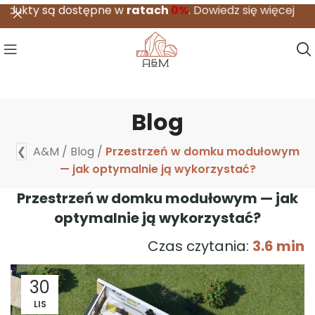
są dostępne w
ratach
0%
.
Dowiedz się więcej
Blog
❮
A&M
/
Blog
/
Przestrzeń w domku modułowym
— jak optymalnie ją wykorzystać?
Przestrzeń w domku modułowym — jak
optymalnie ją wykorzystać?
Czas czytania:
3.6 min
30
LIS