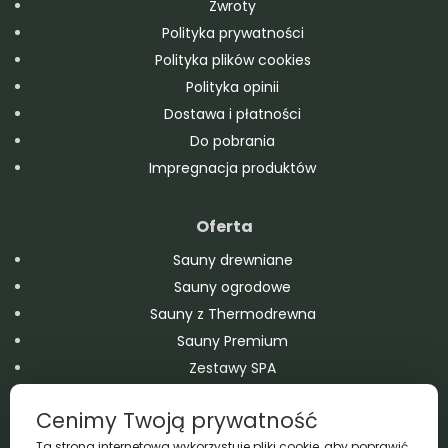
Zwroty
Polityka prywatności
Polityka plików cookies
Polityka opinii
Dostawa i płatności
Do pobrania
Impregnacja produktów
Oferta
Sauny drewniane
Sauny ogrodowe
Sauny z Thermodrewna
Sauny Premium
Zestawy SPA
Domy modułowe
Cenimy Twoją prywatność
Balie drewniane
Ta strona internetowa wykorzystuje pliki cookie, aby poprawić