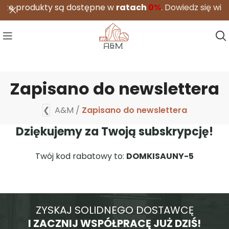
rodukty są dostępne w
ratach
0%
.
Dowiedz się więcej
Zapisano do newslettera
❮
A&M
/
Zapisano do newslettera
Dziękujemy za Twoją subskrypcję!
Twój kod rabatowy to:
DOMKISAUNY-5
ZYSKAJ SOLIDNEGO DOSTAWCĘ
I ZACZNIJ WSPÓŁPRACĘ JUŻ DZIŚ!