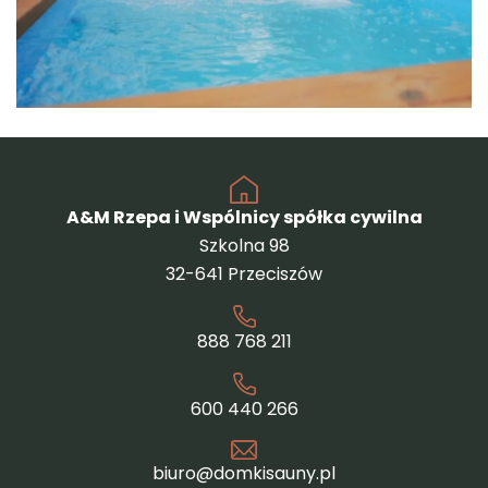
A&M Rzepa i Wspólnicy spółka cywilna
Szkolna 98
32-641 Przeciszów
888 768 211
600 440 266
biuro@domkisauny.pl