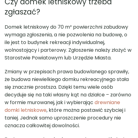
Czy domek letniskowy trzeba
zgłaszać?
Domek letniskowy do 70 m² powierzchni zabudowy
wymaga zgłoszenia, a nie pozwolenia na budowę, o
Basen Premium SPA z jacuzzi
Sauna Premium 
ile jest to budynek rekreacji indywidualnej,
485×235
wolnostojący i parterowy. Zgłoszenie należy złożyć w
Starostwie Powiatowym lub Urzędzie Miasta.
zł
Zmiany w przepisach prawa budowlanego sprawiły,
że budowa niewielkiego domku rekreacyjnego stała
się znacznie prostsza. Dzięki temu wiele osób
decyduje się na taki własny kąt na działce – zarówno
w formie murowanej, jak i wybierając
drewniane
domki letniskowe
, które można postawić szybciej i
taniej. Jednak samo uproszczenie procedury nie
oznacza całkowitej dowolności.