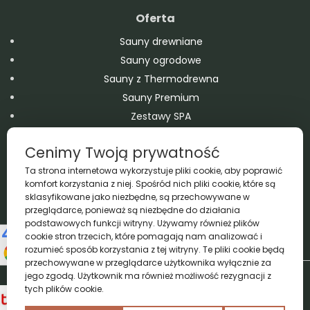
Oferta
Sauny drewniane
Sauny ogrodowe
Sauny z Thermodrewna
Sauny Premium
Zestawy SPA
Domy modułowe
Cenimy Twoją prywatność
Balie drewniane
Ta strona internetowa wykorzystuje pliki cookie, aby poprawić
Domki drewniane – ogrodowe i letniskowe
komfort korzystania z niej. Spośród nich pliki cookie, które są
Wanny SPA Jacuzzi Ogrodowe
sklasyfikowane jako niezbędne, są przechowywane w
Baseny drewniane
przeglądarce, ponieważ są niezbędne do działania
podstawowych funkcji witryny. Używamy również plików
Akcesoria
cookie stron trzecich, które pomagają nam analizować i
rozumieć sposób korzystania z tej witryny. Te pliki cookie będą
przechowywane w przeglądarce użytkownika wyłącznie za
Copyright A&M 2026 © All Rights Reserved
jego zgodą. Użytkownik ma również możliwość rezygnacji z
tych plików cookie.
Realizacja
Proadax.pl