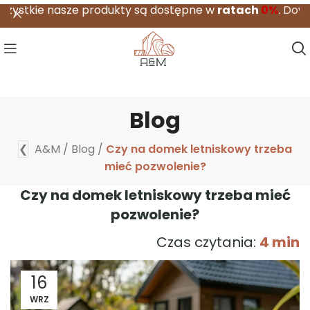
nasze produkty są dostępne w
ratach
0%
.
Dowiedz się wi
Blog
❮
A&M
/
Blog
/
Czy na domek letniskowy trzeba
mieć pozwolenie?
Czy na domek letniskowy trzeba mieć
pozwolenie?
Czas czytania:
4 min
16
WRZ