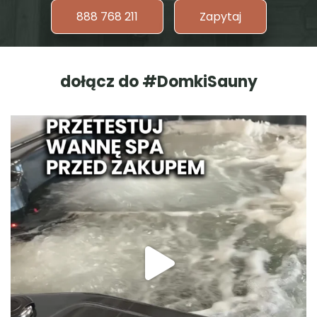
888 768 211
Zapytaj
dołącz do #DomkiSauny