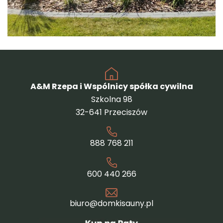
A&M Rzepa i Wspólnicy spółka cywilna
Szkolna 98
32-641 Przeciszów
888 768 211
600 440 266
biuro@domkisauny.pl