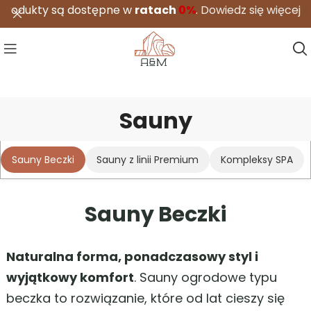
tępne w
ratach
0%
.
Dowiedz się więcej
Sauny
A&M
/
Realizacje
/
Sauny
Sauny Beczki
Sauny z linii Premium
Kompleksy SPA
Sauny Beczki
Naturalna forma, ponadczasowy styl i
wyjątkowy komfort
. Sauny ogrodowe typu
beczka to rozwiązanie, które od lat cieszy się