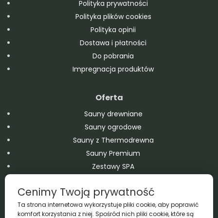
Polityka prywatności
Polityka plików cookies
Polityka opinii
Dostawa i płatności
Do pobrania
Impregnacja produktów
Oferta
Sauny drewniane
Sauny ogrodowe
Sauny z Thermodrewna
Sauny Premium
Zestawy SPA
Domy modułowe
Cenimy Twoją prywatność
Balie drewniane
Ta strona internetowa wykorzystuje pliki cookie, aby poprawić
Domki drewniane – ogrodowe i letniskowe
komfort korzystania z niej. Spośród nich pliki cookie, które są