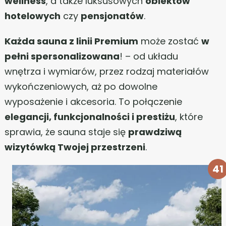
wellness
, a także luksusowych
obiektów
hotelowych
czy
pensjonatów
.
Każda sauna z linii Premium
może zostać
w
pełni spersonalizowana
! – od układu
wnętrza i wymiarów, przez rodzaj materiałów
wykończeniowych, aż po dowolne
wyposażenie i akcesoria. To połączenie
elegancji, funkcjonalności i prestiżu
, które
sprawia, że sauna staje się
prawdziwą
wizytówką Twojej przestrzeni
.
41