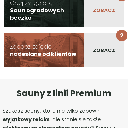
Obejrzyj galerię
Saun ogrodowych
beczka
2
Zobacz zdjęcia
nadesłane od klientów
Sauny z linii Premium
Szukasz sauny, która nie tylko zapewni
wyjątkowy relaks
, ale stanie się także
efektownym elementem ogrodu
? Sauny z